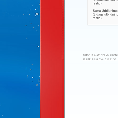
restid).
Stora Utbildning
(2 dags utbildning 
restid).
NUDDIS © ÄR DEL AV PRO
.
ELLER RING 010 - 234 81 50