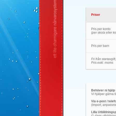
Priser
Pris per konto
(per skola eller 
Pris per barn
Fri från startavgi
Pris exkl. moms
Behöver ni hjäl
Vi hjälper gärna til
Via e-post / telef
(Import, anpassni
Lilla Utbildnings
(1 dags utbildning 