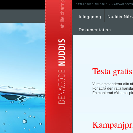
DENACODE NUDDIS - NÄRVAROSYS
Inloggning
Nuddis När
Dokumentation
Testa gratis
Vi rekommenderar alla att
För att få den rätta känsl
En monterad välkomst plat
Kampanjpr