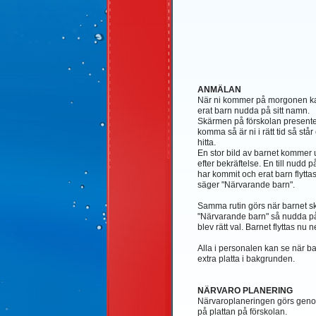
ANMÄLAN
När ni kommer på morgonen kan 
erat barn nudda på sitt namn.
Skärmen på förskolan presenter
komma så är ni i rätt tid så står 
hitta.
En stor bild av barnet kommer u
efter bekräftelse. En till nudd p
har kommit och erat barn flyttas
säger "Närvarande barn".
Samma rutin görs när barnet sk
"Närvarande barn" så nudda på 
blev rätt val. Barnet flyttas nu ne
Alla i personalen kan se när b
extra platta i bakgrunden.
NÄRVARO PLANERING
Närvaroplaneringen görs genom a
på plattan på förskolan.