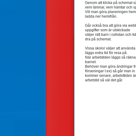
Genom att klicka på schemat så
vem lämnar, vem hämtar och sju
Vill man göra planeringen hem
ladda ner hemifrån.
Går också bra att göra via we
uppgifter som är utskickade
väljer rätt barn i rullistan och 
dra på schemat.
Vissa skolor väljer att använda 
läggs extra tid för resa på.
När arbetstiden läggs så räkna
barnet.
Behöver man göra ändringar f
förseningar t.ex) så går man in
kommer senare, arbetsttiden är tä
arbetstid så väl det går.