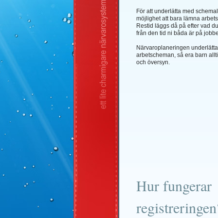
För att underlätta med schema
möjlighet att bara lämna arbets
Restid läggs då på efter vad d
från den tid ni båda är på jobbe
Närvaroplaneringen underlättar 
arbetscheman, så era barn all
och översyn.
Hur fungerar
registreringen