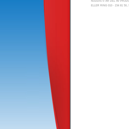
NUDDIS © ÄR DEL AV PRO
.
ELLER RING 010 - 234 81 50