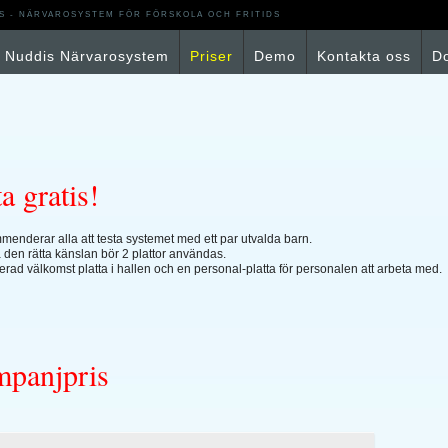
S - NÄRVAROSYSTEM FÖR FÖRSKOLA OCH FRITIDS
Nuddis Närvarosystem
Priser
Demo
Kontakta oss
D
a gratis!
menderar alla att testa systemet med ett par utvalda barn.
få den rätta känslan bör 2 plattor användas.
rad välkomst platta i hallen och en personal-platta för personalen att arbeta med.
panjpris