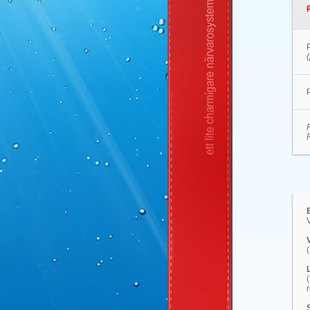
F
V
(
r