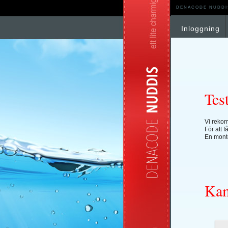
DENACODE NUDDI
Inloggning
Test
Vi rekom
För att 
En monte
Kam