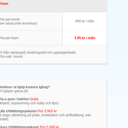
Priser
Pris per konto
490 kr / mån
(per skola eller kommun)
Pris per barn
3.95 kr / mån
ri från startavgift, bindningstid och uppsägelsetid.
Pris exkl. moms
Behöver ni hjälp komma igång?
i hjälper gärna till.
Via e-post / telefon
Gratis
(Import, anpassning och hjälp och tips)
Lilla Utbildningspaketet
Pris 3.900 kr
1 dags utbildning på plats, installation och driftsättning, inkl.
estid).
Stora Utbildningspaketet
Pris 5.900 kr